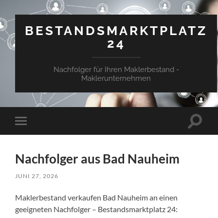
BESTANDSMARKTPLATZ
24
Nachfolger für Ihren Maklerbestand -
Maklerunternehmen
Suchfe
Mobile-
ein-/a
Menü
ein-/ausblenden
Nachfolger aus Bad Nauheim
JUNI 27, 2026
Maklerbestand verkaufen Bad Nauheim an einen
geeigneten Nachfolger – Bestandsmarktplatz 24: