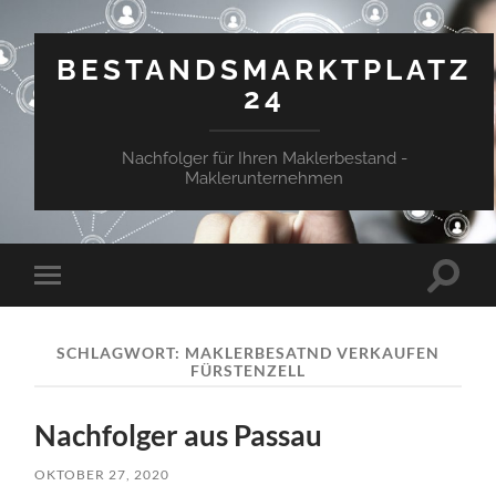
BESTANDSMARKTPLATZ
24
Nachfolger für Ihren Maklerbestand -
Maklerunternehmen
Suchfe
Mobile-
ein-/a
Menü
ein-/ausblenden
SCHLAGWORT:
MAKLERBESATND VERKAUFEN
FÜRSTENZELL
Nachfolger aus Passau
OKTOBER 27, 2020