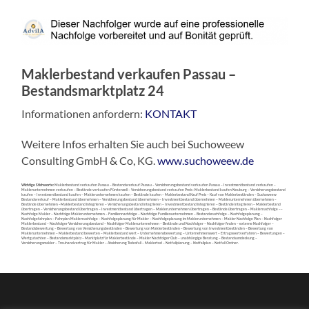
Maklerbestand verkaufen Passau –
Bestandsmarktplatz 24
Informationen anfordern:
KONTAKT
Weitere Infos erhalten Sie auch bei Suchoweew
Consulting GmbH & Co, KG.
www.suchoweew.de
Wichtige Stichworte:
Maklerbestand verkaufen Passau – Bestandsverkauf Passau – Versicherungsbestand verkaufen Passau – Investmentbestand verkaufen –
Maklerunternehmen verkaufen – Bestände verkaufen Fürstenzell – Versicherungsbestand verkaufen Preis -Maklerbestand kaufen Neuburg – Versicherungsbestand
kaufen – Investmentbestand kaufen – Maklerunternehmen kaufen – Bestände kaufen – Maklerbestand Kauf Preis – Kauf von Maklerbeständen – Suchoweew
Bestandsverkauf – Maklerbestand übernehmen – Versicherungsbestand übernehmen – Investmentbestand übernehmen – Maklerunternehmen übernehmen –
Bestände übernehmen –Maklerbestand integrieren – Versicherungsbestand integrieren – Investmentbestand integrieren – Bestände integrieren – Maklerbestand
übertragen – Versicherungsbestand übertragen – Investmentbestand übertragen – Maklerunternehmen übertragen – Bestände übertragen – Maklernachfolge ––
Nachfolge Makler – Nachfolge Maklerunternehmen – Familiennachfolge – Nachfolge Familienunternehmen – Bestandsnachfolge – Nachfolgeplanung –
Nachfolgefahrplan – Fahrplan Maklernachfolge – Nachfolgeplanung für Makler – Nachfolgeplanung im Maklerunternehmen – Makler Nachfolge Plan – Nachfolger
Maklerbestand – Nachfolger Versicherungsbestand – Nachfolger Maklerunternehmen – Bestände und Nachfolger – Nachfolger finden – externe Nachfolger –
Bestandsbewertung – Bewertung von Versicherungsbeständen – Bewertung von Maklerbeständen – Bewertung von Investmentbeständen – Bewertung von
Maklerunternehmen – Maklerbestand bewerten – Maklerbestand wert – Unternehmensbewertung – Unternehmenswert – Ertragswertverfahren – Bewertungen –
Wertgutachten – Bestandsmarktplatz – Marktplatz für Maklerbestände – Makler Nachfolger Club – unabhängige Beratung – Bestandsumdeckung –
Versicherungsmakler – Treuhandvertrag für Makler – Absicherung Todesfall – Maklertod – Notfallplanung – Notfallplan – Notfall Ordner.