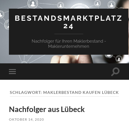
BESTANDSMARKTPLATZ
24
Nachfolger für Ihren Maklerbestand -
Maklerunternehmen
Suchfe
Mobile-
ein-/a
Menü
ein-/ausblenden
SCHLAGWORT:
MAKLERBESTAND KAUFEN LÜBECK
Nachfolger aus Lübeck
OKTOBER 14, 2020