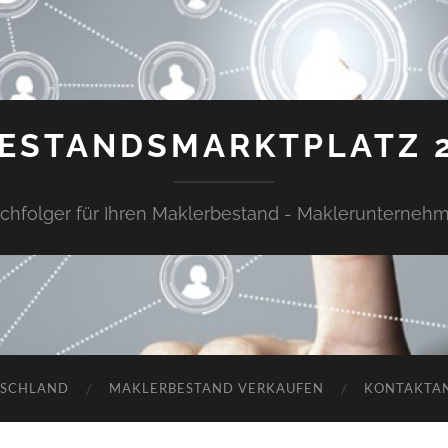
ESTANDSMARKTPLATZ 
chfolger für Ihren Maklerbestand - Maklerunterneh
TSCHLAND
MAKLERBESTAND VERKAUFEN
KONTAKTA