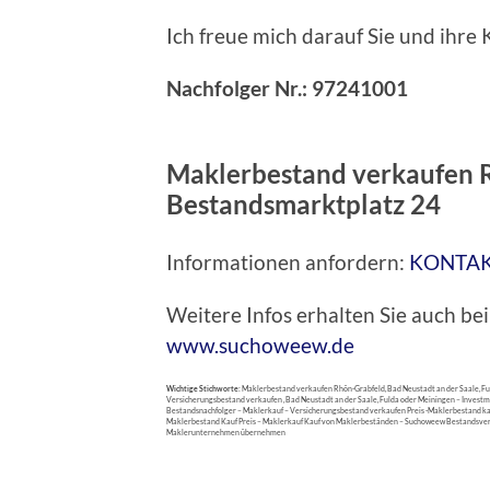
Ich freue mich darauf Sie und ihr
Nachfolger Nr.: 97241001
Maklerbestand verkaufen 
Bestandsmarktplatz 24
Informationen anfordern:
KONTA
Weitere Infos erhalten Sie auch 
www.suchoweew.de
Wichtige Stichworte:
Maklerbestand verkaufen Rhön-Grabfeld, Bad Neustadt an der Saale, Fu
Versicherungsbestand verkaufen , Bad Neustadt an der Saale, Fulda oder Meiningen – Inve
Bestandsnachfolger – Maklerkauf – Versicherungsbestand verkaufen Preis -Maklerbestand k
Maklerbestand Kauf Preis – Maklerkauf Kauf von Maklerbeständen – Suchoweew Bestandsv
Maklerunternehmen übernehmen