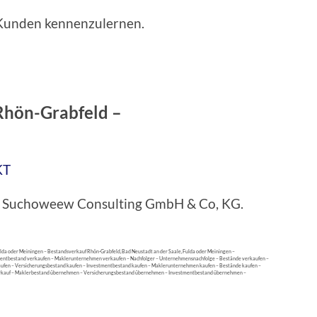
e Kunden kennenzulernen.
Rhön-Grabfeld
–
KT
bei Suchoweew Consulting GmbH & Co, KG.
lda oder Meiningen – Bestandsverkauf Rhön-Grabfeld, Bad Neustadt an der Saale, Fulda oder Meiningen –
stmentbestand verkaufen – Maklerunternehmen verkaufen – Nachfolger – Unternehmensnachfolge – Bestände verkaufen –
aufen – Versicherungsbestand kaufen – Investmentbestand kaufen – Maklerunternehmen kaufen – Bestände kaufen –
erkauf – Maklerbestand übernehmen – Versicherungsbestand übernehmen – Investmentbestand übernehmen –