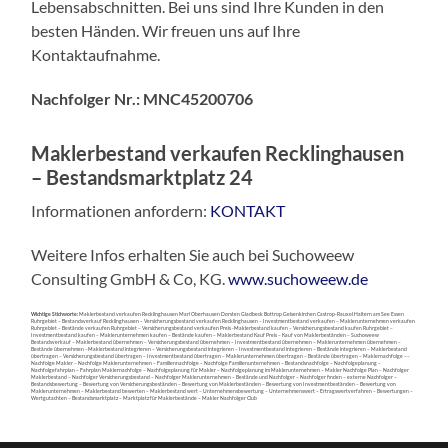
Lebensabschnitten. Bei uns sind Ihre Kunden in den
besten Händen. Wir freuen uns auf Ihre
Kontaktaufnahme.
Nachfolger Nr.: MNC45200706
Maklerbestand verkaufen Recklinghausen
– Bestandsmarktplatz 24
Informationen anfordern:
KONTAKT
Weitere Infos erhalten Sie auch bei Suchoweew
Consulting GmbH & Co, KG.
www.suchoweew.de
Wichtige Stichworte:
Maklerbestand verkaufen Recklinghausen Marl Oberhausen Dorsten Gladbeck Bottrop Gelsenkirchen Castrop-Rauxel Haltern am See Essen
Ruhrgebiet – Bestandsverkauf Recklinghausen – Versicherungsbestand verkaufen Recklinghausen – Investmentbestand verkaufen – Maklerunternehmen verkaufen
Ruhrgebiet – Bestände verkaufen Ruhrgebiet – Versicherungsbestand verkaufen Preis -Maklerbestand kaufen – Versicherungsbestand kaufen Ruhrgebiet –
Investmentbestand kaufen – Maklerunternehmen kaufen – Bestände kaufen – Maklerbestand Kauf Preis – Kauf von Maklerbeständen – Suchoweew
Bestandsverkauf – Maklerbestand übernehmen – Versicherungsbestand übernehmen – Investmentbestand übernehmen – Maklerunternehmen übernehmen –
Bestände übernehmen –Maklerbestand integrieren – Versicherungsbestand integrieren – Investmentbestand integrieren – Bestände integrieren – Maklerbestand
übertragen – Versicherungsbestand übertragen – Investmentbestand übertragen – Maklerunternehmen übertragen – Bestände übertragen – Maklernachfolge ––
Nachfolge Makler – Nachfolge Maklerunternehmen – Familiennachfolge – Nachfolge Familienunternehmen – Bestandsnachfolge – Nachfolgeplanung –
Nachfolgefahrplan – Fahrplan Maklernachfolge – Nachfolgeplanung für Makler – Nachfolgeplanung im Maklerunternehmen – Makler Nachfolge Plan – Nachfolger
Maklerbestand – Nachfolger Versicherungsbestand – Nachfolger Maklerunternehmen – Bestände und Nachfolger – Nachfolger finden – externe Nachfolger –
Bestandsbewertung – Bewertung von Versicherungsbeständen – Bewertung von Maklerbeständen – Bewertung von Investmentbeständen – Bewertung von
Maklerunternehmen – Maklerbestand bewerten – Maklerbestand wert – Unternehmensbewertung – Unternehmenswert – Ertragswertverfahren – Bewertungen –
Wertgutachten – Bestandsmarktplatz – Marktplatz für Maklerbestände – Makler Nachfolger Club