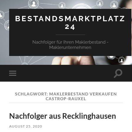
BESTANDSMARKTPLATZ
24
Nachfolger für Ihren Maklerbestand -
Maklerunternehmen
Suchfe
Mobile-
ein-/a
Menü
ein-/ausblenden
SCHLAGWORT:
MAKLERBESTAND VERKAUFEN
CASTROP-RAUXEL
Nachfolger aus Recklinghausen
AUGUST 25, 2020