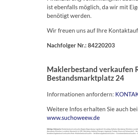
ist ebenfalls möglich, da wir mit E
benötigt werden.
Wir freuen uns auf Ihre Kontaktau
Nachfolger Nr.: 84220203
Maklerbestand verkaufen 
Bestandsmarktplatz 24
Informationen anfordern:
KONTA
Weitere Infos erhalten Sie auch 
www.suchoweew.de
Wichtige Stichworte:
Maklerbestand verkaufen Region Regensburg, Ingolstadt, Straubing, Kelheim, Abensberg, München, Landshut
Abensberg, München, Landshut, Neumarkt i.d. OPf., Nürnberg, Amberg, Erlangen, Augsburg, Freising, Cham und Schwandorf 
Versicherungsbestand verkaufen Preis -Maklerbestand kaufen – Versicherungsbestand kaufen – Investmentbestand kaufen 