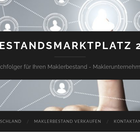
ESTANDSMARKTPLATZ 
chfolger für Ihren Maklerbestand - Maklerunterneh
TSCHLAND
MAKLERBESTAND VERKAUFEN
KONTAKTA