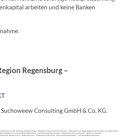
igenkapital arbeiten und keine Banken
fnahme.
Region Regensburg –
KT
bei Suchoweew Consulting GmbH & Co, KG.
, Neumarkt i.d. OPf., Nürnberg, Amberg, Erlangen, Augsburg, Freising, Cham und Schwandorf – Bestandsverkauf Region Regensburg, Ingolstadt, Straubing, Kelheim,
– Versicherungsbestand verkaufen Region Regensburg – Investmentbestand verkaufen – Maklerunternehmen verkaufen – Bestände verkaufen –
– Maklerunternehmen kaufen – Bestände kaufen – Maklerbestand Kauf Preis – Kauf von Maklerbeständen – Suchoweew Bestandsverkauf.