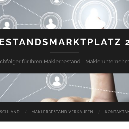
ESTANDSMARKTPLATZ 
chfolger für Ihren Maklerbestand - Maklerunterneh
TSCHLAND
MAKLERBESTAND VERKAUFEN
KONTAKTA