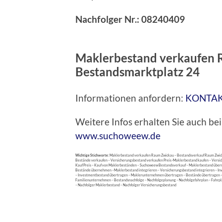
Nachfolger Nr.:
08240409
Maklerbestand verkaufen 
Bestandsmarktplatz 24
Informationen anfordern:
KONTA
Weitere Infos erhalten Sie auch 
www.suchoweew.de
Wichtige Stichworte:
Maklerbestand verkaufen Raum Zwickau – Bestandsverkauf Raum Zwick
Bestände verkaufen – Versicherungsbestand verkaufen Preis -Maklerbestand kaufen – Vers
Kauf Preis – Kauf von Maklerbeständen – Suchoweew Bestandsverkauf – Maklerbestand ü
Bestände übernehmen –Maklerbestand integrieren – Versicherungsbestand integrieren – In
– Investmentbestand übertragen – Maklerunternehmen übertragen – Bestände übertragen – 
Familienunternehmen – Bestandsnachfolge – Nachfolgeplanung – Nachfolgefahrplan – Fahrpl
– Nachfolger Maklerbestand – Nachfolger Versicherungsbestand