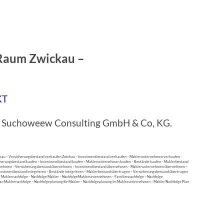
Raum Zwickau –
KT
bei Suchoweew Consulting GmbH & Co, KG.
au – Versicherungsbestand verkaufen Zwickau – Investmentbestand verkaufen – Maklerunternehmen verkaufen –
icherungsbestand kaufen – Investmentbestand kaufen – Maklerunternehmen kaufen – Bestände kaufen – Maklerbestand
bernehmen – Versicherungsbestand übernehmen – Investmentbestand übernehmen – Maklerunternehmen übernehmen –
vestmentbestand integrieren – Bestände integrieren – Maklerbestand übertragen – Versicherungsbestand übertragen
Maklernachfolge – Nachfolge Makler – NachfolgeMaklerunternehmen – Familiennachfolge – Nachfolge
an Maklernachfolge – Nachfolgeplanung für Makler – Nachfolgeplanung im Maklerunternehmen – Makler Nachfolge Plan