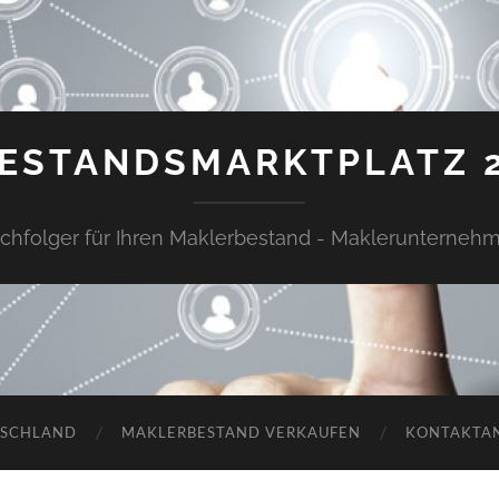
ESTANDSMARKTPLATZ 
chfolger für Ihren Maklerbestand - Maklerunterneh
TSCHLAND
MAKLERBESTAND VERKAUFEN
KONTAKTA