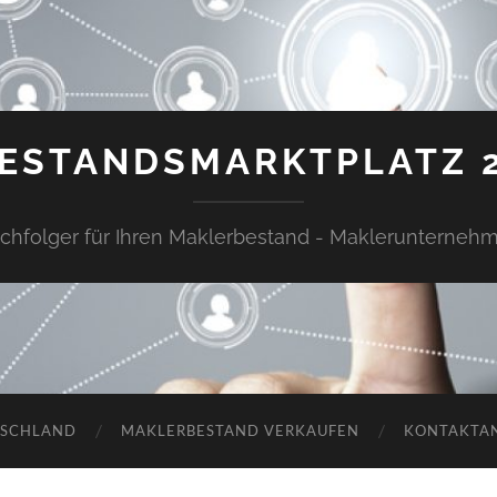
ESTANDSMARKTPLATZ 
chfolger für Ihren Maklerbestand - Maklerunterneh
TSCHLAND
MAKLERBESTAND VERKAUFEN
KONTAKTA