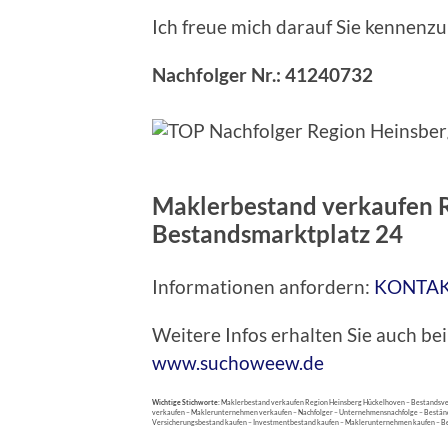
Ich freue mich darauf Sie kennenz
Nachfolger Nr.: 41240732
Maklerbestand verkaufen R
Bestandsmarktplatz 24
Informationen anfordern:
KONTA
Weitere Infos erhalten Sie auch 
www.suchoweew.de
Wichtige Stichworte:
Maklerbestand verkaufen Region Heinsberg Hückelhoven – Bestandsve
verkaufen – Maklerunternehmen verkaufen – Nachfolger – Unternehmensnachfolge – Bestände
Versicherungsbestand kaufen – Investmentbestand kaufen – Maklerunternehmen kaufen – Be