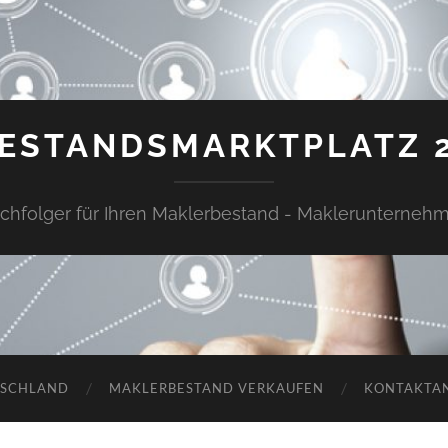
ESTANDSMARKTPLATZ 
chfolger für Ihren Maklerbestand - Maklerunterneh
TSCHLAND
MAKLERBESTAND VERKAUFEN
KONTAKTA