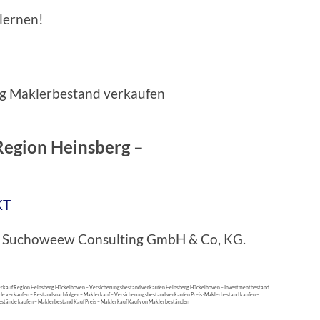
ulernen!
egion Heinsberg –
KT
bei Suchoweew Consulting GmbH & Co, KG.
rkauf Region Heinsberg Hückelhoven – Versicherungsbestand verkaufen Heinsberg Hückelhoven – Investmentbestand
 verkaufen – Bestandsnachfolger – Maklerkauf – Versicherungsbestand verkaufen Preis -Maklerbestand kaufen –
stände kaufen – Maklerbestand Kauf Preis – Maklerkauf Kauf von Maklerbeständen