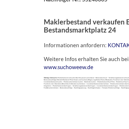
Maklerbestand verkaufen 
Bestandsmarktplatz 24
Informationen anfordern:
KONTA
Weitere Infos erhalten Sie auch 
www.suchoweew.de
Wichtige Stichworte:
Maklerbestand verkaufen Bad-Kreuznach und Umland – Bestandsverkauf – Versicherungsbestand verkau
Bestandsnachfolger Bereich Rheinland-Pfalz, Hessen und Saarland, Bingen, Ingelheim, Mainz, Wiesbaden, Frankfurt, Idar-Obers
Investmentbestand kaufen – Maklerunternehmen kaufen – Bestände kaufen – Maklerbestand Kauf Preis – Maklerkauf Kauf 
Frankfurt, Idar-Oberstein, Birkenfeld, St.Wendel, Saarbrücken – Investmentbestand übernehmen – Maklerunternehmen übern
integrieren – Maklerbestand übertragen – Versicherungsbestand übertragen – Investmentbestand übertragen – Maklerunter
Familienunternehmen – Bestandsnachfolge – Nachfolgeplanung – Nachfolgefahrplan – Fahrplan Maklernachfolge – Nachfolge