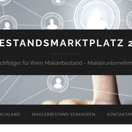
ESTANDSMARKTPLATZ 
chfolger für Ihren Maklerbestand - Maklerunterneh
TSCHLAND
MAKLERBESTAND VERKAUFEN
KONTAKTA