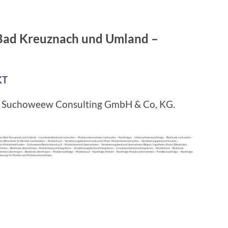
Bad Kreuznach und Umland –
KT
bei Suchoweew Consulting GmbH & Co, KG.
fen Bad-Kreuznach und Umland – Investmentbestand verkaufen – Maklerunternehmen verkaufen – Nachfolger – Unternehmensnachfolge – Bestände verkaufen –
tein, Birkenfeld, St.Wendel, Saarbrücken – Maklerkauf – Versicherungsbestand verkaufen Preis -Maklerbestand kaufen – Versicherungsbestand kaufen –
von Maklerbeständen – Suchoweew Bestandsverkauf – Maklerbestand übernehmen – Versicherungsbestand übernehmen Bingen, Ingelheim, Mainz, Wiesbaden,
ehmen – Bestände übernehmen –Maklerbestand integrieren – Versicherungsbestand integrieren – Investmentbestand integrieren – Maklerkauf – Bestände
nehmen übertragen – Bestände übertragen – Maklernachfolge – Maklerkauf – Nachfolge Makler – Nachfolge Maklerunternehmen – Familiennachfolge – Nachfolge
planung für Makler und Maklerunternehmen.