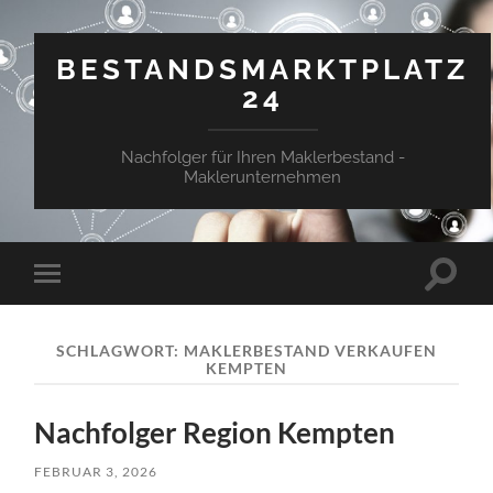
BESTANDSMARKTPLATZ
24
Nachfolger für Ihren Maklerbestand -
Maklerunternehmen
Suchfe
Mobile-
ein-/a
Menü
ein-/ausblenden
SCHLAGWORT:
MAKLERBESTAND VERKAUFEN
KEMPTEN
Nachfolger Region Kempten
FEBRUAR 3, 2026