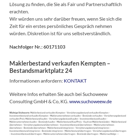
Lösung zu finden, die Sie als Fair und Partnerschaftlich
erachten.
Wir würden uns sehr darüber freuen, wenn Sie sich die
Zeit für ein erstes persönliches Gespräch nehmen
würden. Diskretion ist für uns selbstverständlich.
Nachfolger Nr.: 60171103
Maklerbestand verkaufen Kempten
–
Bestandsmarktplatz 24
Informationen anfordern:
KONTAKT
Weitere Infos erhalten Sie auch bei Suchoweew
Consulting GmbH & Co, KG.
www.suchoweew.de
Wichtige Stichworte:
Maklerbestand verkaufen Kempten – Versicherungsbestand verkaufen Kempten –
Investmentbestand verkaufen Kempten – Maklerunternehmen verkaufen – Bestände verkaufen – Versicherungsbestand
verkaufen Preis -Maklerbestand kaufen – Versicherungsbestand kaufen – Investmentbestand kaufen –
Maklerunternehmen kaufen – Bestände kaufen – Maklerbestand Kauf Preis – Kauf von Maklerbeständen – Maklerbestand
übernehmen – Versicherungsbestand übernehmen – Investmentbestand übernehmen – Maklerunternehmen
übernehmen – Bestände übernehmen –Maklerbestand integrieren – Versicherungsbestand integrieren –
Investmentbestand integrieren – Bestände integrieren – Maklerbestand übertragen – Versicherungsbestand übertragen
– Investmentbestand übertragen – Maklerunternehmen übertragen – Bestände übertragen – Maklernachfolge ––