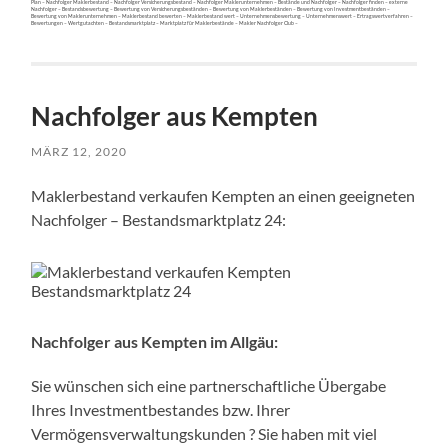
Plan – Nachfolger Maklerbestand – Nachfolger Versicherungsbestand – Nachfolger Maklerunternehmen – Bestände und Nachfolger – Nachfolger finden – externe
Nachfolger – Bestandsbewertung – Bewertung von Versicherungsbeständen – Bewertung von Maklerbeständen – Bewertung von Investmentbeständen –
Bewertung von Maklerunternehmen – Maklerbestand bewerten – Maklerbestand wert – Unternehmensbewertung – Unternehmenswert – Ertragswertverfahren –
Bewertungen – Wertgutachten – Bestandsmarktplatz – Marktplatz für Maklerbestände – Makler Nachfolger Club –
Nachfolger aus Kempten
MÄRZ 12, 2020
Maklerbestand verkaufen Kempten an einen geeigneten
Nachfolger – Bestandsmarktplatz 24:
Nachfolger aus Kempten im Allgäu:
Sie wünschen sich eine partnerschaftliche Übergabe
Ihres Investmentbestandes bzw. Ihrer
Vermögensverwaltungskunden ? Sie haben mit viel