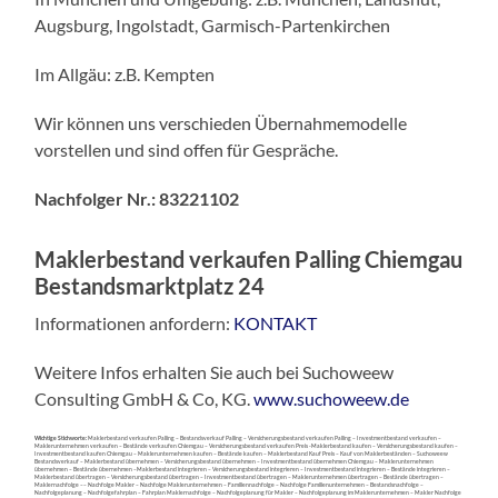
Augsburg, Ingolstadt, Garmisch-Partenkirchen
Im Allgäu: z.B. Kempten
Wir können uns verschieden Übernahmemodelle
vorstellen und sind offen für Gespräche.
Nachfolger Nr.: 83221102
Maklerbestand verkaufen Palling Chiemgau
Bestandsmarktplatz 24
Informationen anfordern:
KONTAKT
Weitere Infos erhalten Sie auch bei Suchoweew
Consulting GmbH & Co, KG.
www.suchoweew.de
Wichtige Stichworte:
Maklerbestand verkaufen Palling – Bestandsverkauf Palling – Versicherungsbestand verkaufen Palling – Investmentbestand verkaufen –
Maklerunternehmen verkaufen – Bestände verkaufen Chiemgau – Versicherungsbestand verkaufen Preis -Maklerbestand kaufen – Versicherungsbestand kaufen –
Investmentbestand kaufen Chiemgau – Maklerunternehmen kaufen – Bestände kaufen – Maklerbestand Kauf Preis – Kauf von Maklerbeständen – Suchoweew
Bestandsverkauf – Maklerbestand übernehmen – Versicherungsbestand übernehmen – Investmentbestand übernehmen Chiemgau – Maklerunternehmen
übernehmen – Bestände übernehmen –Maklerbestand integrieren – Versicherungsbestand integrieren – Investmentbestand integrieren – Bestände integrieren –
Maklerbestand übertragen – Versicherungsbestand übertragen – Investmentbestand übertragen – Maklerunternehmen übertragen – Bestände übertragen –
Maklernachfolge –– Nachfolge Makler – Nachfolge Maklerunternehmen – Familiennachfolge – Nachfolge Familienunternehmen – Bestandsnachfolge –
Nachfolgeplanung – Nachfolgefahrplan – Fahrplan Maklernachfolge – Nachfolgeplanung für Makler – Nachfolgeplanung im Maklerunternehmen – Makler Nachfolge