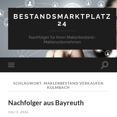
BESTANDSMARKTPLATZ
24
Nachfolger für Ihren Maklerbestand -
Maklerunternehmen
Suchfe
Mobile-
ein-/a
Menü
ein-/ausblenden
SCHLAGWORT:
MAKLERBESTAND VERKAUFEN
KULMBACH
Nachfolger aus Bayreuth
JULI 3, 2026