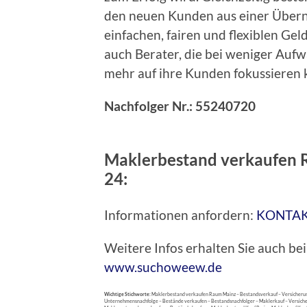
den neuen Kunden aus einer Übern
einfachen, fairen und flexiblen Ge
auch Berater, die bei weniger Aufw
mehr auf ihre Kunden fokussieren 
Nachfolger Nr.: 55240720
Maklerbestand verkaufen 
24:
Informationen anfordern:
KONTA
Weitere Infos erhalten Sie auch 
www.suchoweew.de
Wichtige Stichworte:
Maklerbestand verkaufen Raum Mainz – Bestandsverkauf – Versicheru
Unternehmensnachfolge – Bestände verkaufen – Bestandsnachfolger – Maklerkauf – Versiche