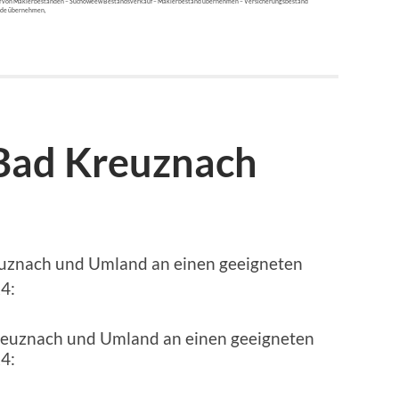
uf von Maklerbeständen – Suchoweew Bestandsverkauf – Maklerbestand übernehmen – Versicherungsbestand
de übernehmen,
 Bad Kreuznach
uznach und Umland an einen geeigneten
4: