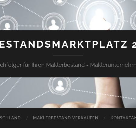
ESTANDSMARKTPLATZ 
chfolger für Ihren Maklerbestand - Maklerunterneh
TSCHLAND
MAKLERBESTAND VERKAUFEN
KONTAKTA