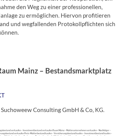
ahme den Weg zu einer professionellen,
ldanlage zu ermöglichen. Hiervon profitieren
and und wegfallenden Protokollpflichten sich
können.
Raum Mainz – Bestandsmarktplatz
KT
bei Suchoweew Consulting GmbH & Co, KG.
ngsbestand verkaufen – Investmentbestand verkaufen Raum Mainz – Maklerunternehmen verkaufen – Nachfolger –
rungsbestand verkaufen Preis -Maklerbestand kaufen – Versicherungsbestand kaufen – Investmentbestand kaufen –