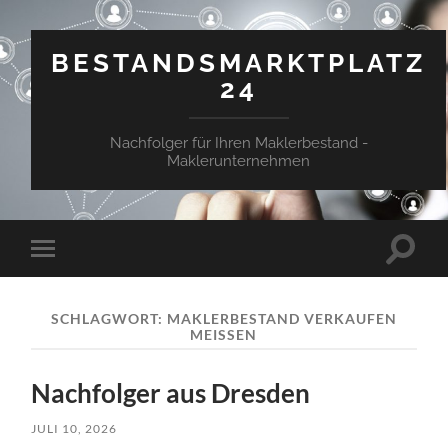
BESTANDSMARKTPLATZ
24
Nachfolger für Ihren Maklerbestand -
Maklerunternehmen
Suchfe
Mobile-
ein-/a
Menü
ein-/ausblenden
SCHLAGWORT:
MAKLERBESTAND VERKAUFEN
MEISSEN
Nachfolger aus Dresden
JULI 10, 2026