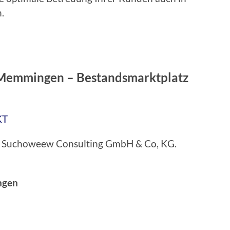
.
 Memmingen
–
Bestandsmarktplatz
KT
bei Suchoweew Consulting GmbH & Co, KG.
ngen