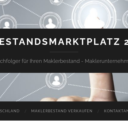
ESTANDSMARKTPLATZ 
chfolger für Ihren Maklerbestand - Maklerunterneh
TSCHLAND
MAKLERBESTAND VERKAUFEN
KONTAKTA