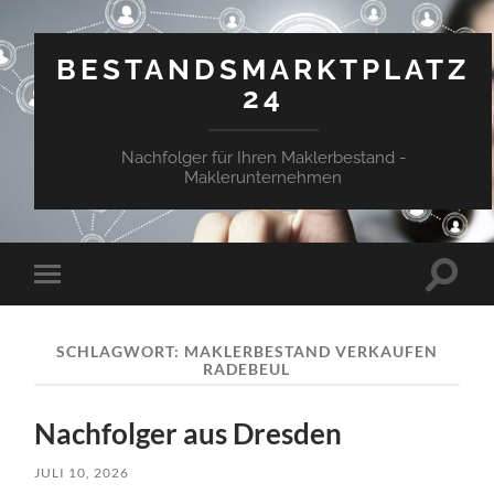
BESTANDSMARKTPLATZ
24
Nachfolger für Ihren Maklerbestand -
Maklerunternehmen
Suchfe
Mobile-
ein-/a
Menü
ein-/ausblenden
SCHLAGWORT:
MAKLERBESTAND VERKAUFEN
RADEBEUL
Nachfolger aus Dresden
JULI 10, 2026