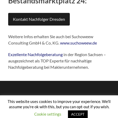
Bestandsmarktplatz 24:
Kontakt Nachfolger Dresden
Weitere Infos erhalten Sie auch bei Suchoweew
Consulting GmbH & Co, KG.
www.suchoweew.de
Exzellente Nachfolgeberatung
in der Region Sachsen –
ausgezeichnet als TOP Experte für nachhaltige
Nachfolgeberatung bei Maklerunternehmen.
This website uses cookies to improve your experience. We'll
assume you're ok with this, but you can opt-out if you wish.
© 2026
BESTANDSMARKTPLATZ 24
—
HOCH ↑
Cookie settings
ACCEPT