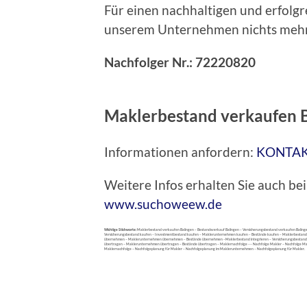
Für einen nachhaltigen und erfolg
unserem Unternehmen nichts meh
Nachfolger Nr.: 72220820
Maklerbestand verkaufen B
Informationen anfordern:
KONTA
Weitere Infos erhalten Sie auch 
www.suchoweew.de
Wichtige Stichworte:
Maklerbestand verkaufen Balingen – Bestandsverkauf Balingen – Versicherungsbestand verkaufen Balin
Versicherungsbestand kaufen – Investmentbestand kaufen – Maklerunternehmen kaufen – Bestände kaufen – Maklerbestand
übernehmen – Maklerunternehmen übernehmen – Bestände übernehmen –Maklerbestand integrieren – Versicherungsbestand int
übertragen – Maklerunternehmen übertragen – Bestände übertragen – Maklernachfolge –– Nachfolge Makler – Nachfolge Mak
Maklernachfolge – Nachfolgeplanung für Makler – Nachfolgeplanung im Maklerunternehmen – Nachfolgeplanung für Makler.