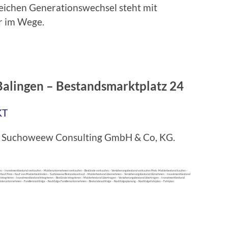
reichen Generationswechsel steht mit
r im Wege.
alingen – Bestandsmarktplatz 24
KT
bei Suchoweew Consulting GmbH & Co, KG.
gen – Investmentbestand verkaufen – Maklerunternehmen verkaufen – Bestände verkaufen – Versicherungsbestand verkaufen Preis -Maklerbestand kaufen –
 Kauf Preis – Kauf von Maklerbeständen – Suchoweew Bestandsverkauf – Maklerbestand übernehmen – Versicherungsbestand übrnehmen – Investmentbestand
egrieren – Investmentbestand integrieren – Bestände integrieren – Maklerbestand übertragen – Versicherungsbestand übertragen – Investmentbestand
lerunternehmen – Familiennachfolge – Nachfolge Familienunternehmen – Bestandsnachfolge – Nachfolgeplanung – Nachfolgefahrplan – Fahrplan