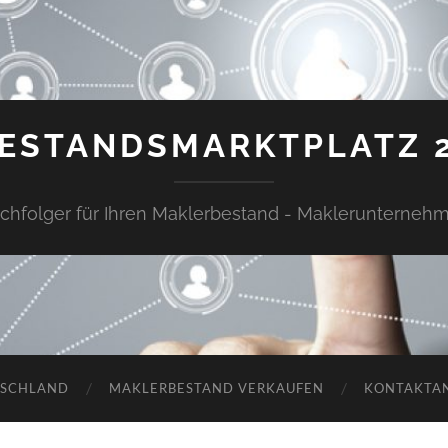
ESTANDSMARKTPLATZ 
chfolger für Ihren Maklerbestand - Maklerunterneh
TSCHLAND
MAKLERBESTAND VERKAUFEN
KONTAKTA