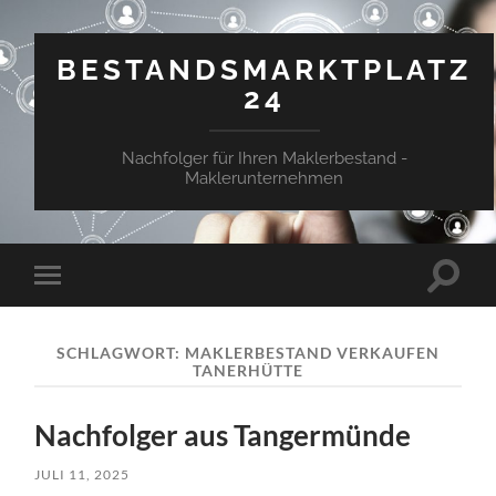
BESTANDSMARKTPLATZ
24
Nachfolger für Ihren Maklerbestand -
Maklerunternehmen
Suchfe
Mobile-
ein-/a
Menü
ein-/ausblenden
SCHLAGWORT:
MAKLERBESTAND VERKAUFEN
TANERHÜTTE
Nachfolger aus Tangermünde
JULI 11, 2025