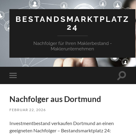
BESTANDSMARKTPLATZ
24
Nachfolger für Ihren Maklerbestand -
Maklerunternehmen
Suchfe
Mobile-
ein-/a
Menü
ein-/ausblenden
Nachfolger aus Dortmund
FEBRUAR 22, 2026
Investmentbestand verkaufen Dortmund an einen
geeigneten Nachfolger – Bestandsmarktplatz 24: