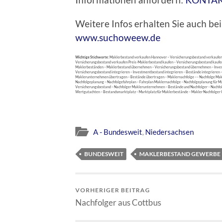
Weitere Infos erhalten Sie auch 
www.suchoweew.de
Wichtige Stichworte:
Maklerbestand verkaufen Hannover – Versicherungsbestand verkaufen
Versicherungsbestand verkaufen Preis -Maklerbestand kaufen – Versicherungsbestand kaufe
Maklerbeständen – Maklerbestand übernehmen – Versicherungsbestand übernehmen – Inv
Versicherungsbestand integrieren – Investmentbestand integrieren – Bestände integrieren
Maklerunternehmen übertragen – Bestände übertragen – Maklernachfolge –– Nachfolge Makl
Nachfolgeplanung – Nachfolgefahrplan – Fahrplan Maklernachfolge – Nachfolgeplanung für M
Versicherungsbestand – Nachfolger Maklerunternehmen – Bestände und Nachfolger – Nachfo
Wertgutachten – Bestandsmarktplatz – Marktplatz für Maklerbestände – Makler Nachfolger 
A - Bundesweit
,
Niedersachsen
BUNDESWEIT
MAKLERBESTAND GEWERBE
VORHERIGER BEITRAG
Nachfolger aus Cottbus