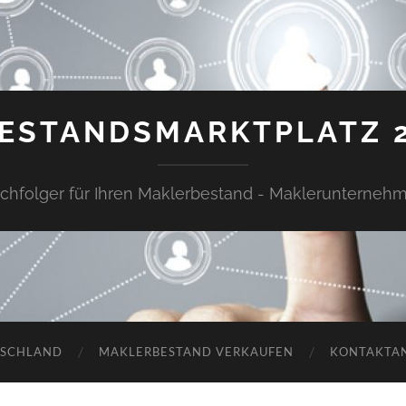
ESTANDSMARKTPLATZ 
chfolger für Ihren Maklerbestand - Maklerunterneh
TSCHLAND
MAKLERBESTAND VERKAUFEN
KONTAKTA