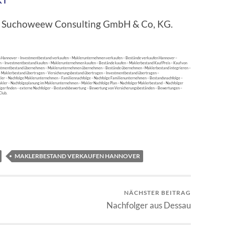
bei Suchoweew Consulting GmbH & Co, KG.
 Hannover – Investmentbestand verkaufen – Maklerunternehmen verkaufen – Bestände verkaufen Hannover –
n – Investmentbestand kaufen – Maklerunternehmen kaufen – Bestände kaufen – Maklerbestand Kauf Preis – Kauf von
estmentbestand übernehmen – Maklerunternehmen übernehmen – Bestände übernehmen –Maklerbestand integrieren –
 – Maklerbestand übertragen – Versicherungsbestand übertragen – Investmentbestand übertragen –
er – Nachfolge Maklerunternehmen – Familiennachfolge – Nachfolge Familienunternehmen – Bestandsnachfolge –
akler – Nachfolgeplanung im Maklerunternehmen – Makler Nachfolge Plan – Nachfolger Maklerbestand – Nachfolger
lger finden – externe Nachfolger – Bestandsbewertung – Bewertung von Versicherungsbeständen – Bewertungen –
Club.
MAKLERBESTAND VERKAUFEN HANNOVER
NÄCHSTER BEITRAG
Nachfolger aus Dessau