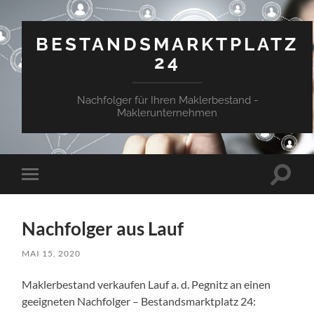
BESTANDSMARKTPLATZ
24
Nachfolger für Ihren Maklerbestand -
Maklerunternehmen
Suchfe
Mobile-
ein-/a
Menü
ein-/ausblenden
Nachfolger aus Lauf
MAI 15, 2020
Maklerbestand verkaufen Lauf a. d. Pegnitz an einen
geeigneten Nachfolger – Bestandsmarktplatz 24: