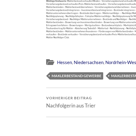
Wichtige Stichworte:
Maklerbestand verkaufen Minden – Versicherungsbestand verkaufen M
Versicherungsbestand verkaufen Preis -Maklerbestand kaufen – Versicherungsbestand kaufe
Maklerbeständen – Maklerbestand übernehmen – Versicherungsbestand übernehmen – Inv
Versicherungsbestand integrieren – Investmentbestand integrieren – Bestände integrieren
Maklerunternehmen übertragen – Bestände übertragen – Maklernachfolge –– Nachfolge Makl
Nachfolgeplanung – Nachfolgefahrplan – Fahrplan Maklernachfolge – Nachfolgeplanung für M
Versicherungsbestand – Nachfolger Maklerunternehmen – Bestände und Nachfolger – Nachfo
Maklerbeständen – Bewertung von Investmentbeständen – Bewertung von Maklerunterneh
Ertragswertverfahren – Bewertungen – Wertgutachten – Bestandsmarktplatz – Marktplatz f
Treuhandvertrag für Makler – Absicherung Todesfall – Maklertod – Notfallplanung – Notfallpl
Maklerbeständen – Maklerunternehmen finanzieren – Förderungen von Maklerbeständen – 
verkaufen – Bestände verkaufen – Versicherungsbestand verkaufen Preis -Maklerbestand ka
Makler Nachfolger Club.
Hessen
,
Niedersachsen
,
Nordrhein-Wes
MAKLERBESTAND GEWERBE
MAKLERBEST
VORHERIGER BEITRAG
Nachfolgerin aus Trier