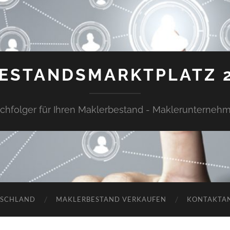
ESTANDSMARKTPLATZ 
chfolger für Ihren Maklerbestand - Maklerunterneh
TSCHLAND
MAKLERBESTAND VERKAUFEN
KONTAKTA