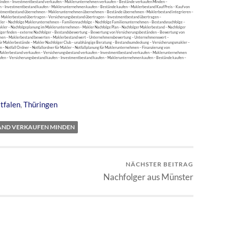
inden – Investmentbestand verkaufen – Maklerunternehmen verkaufen – Bestände verkaufen Minden –
n – Investmentbestand kaufen – Maklerunternehmen kaufen – Bestände kaufen – Maklerbestand Kauf Preis – Kauf von
estmentbestand übernehmen – Maklerunternehmen übernehmen – Bestände übernehmen –Maklerbestand integrieren –
 – Maklerbestand übertragen – Versicherungsbestand übertragen – Investmentbestand übertragen –
er – Nachfolge Maklerunternehmen – Familiennachfolge – Nachfolge Familienunternehmen – Bestandsnachfolge –
akler – Nachfolgeplanung im Maklerunternehmen – Makler Nachfolge Plan – Nachfolger Maklerbestand – Nachfolger
lger finden – externe Nachfolger – Bestandsbewertung – Bewertung von Versicherungsbeständen – Bewertung von
men – Maklerbestand bewerten – Maklerbestand wert – Unternehmensbewertung – Unternehmenswert –
ür Maklerbestände – Makler Nachfolger Club – unabhängige Beratung – Bestandsumdeckung – Versicherungsmakler –
an – Notfall Ordner – Notfallordner für Makler – Notfallplanung für Maklerunternehmen – Finanzierung von
Maklerbestand verkaufen – Versicherungsbestand verkaufen – Investmentbestand verkaufen – Maklerunternehmen
ufen – Versicherungsbestand kaufen – Investmentbestand kaufen – Maklerunternehmen kaufen – Bestände kaufen –
tfalen
,
Thüringen
AND VERKAUFEN MINDEN
NÄCHSTER BEITRAG
Nachfolger aus Münster