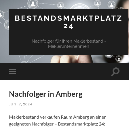
BESTANDSMARKTPLATZ
24
Nachfolger für Ihren Maklerbestand -
Maklerunternehmen
Suchfe
Mobile-
ein-/a
Menü
ein-/ausblenden
Nachfolger in Amberg
JUNI 7, 2024
Maklerbestand verkaufen Raum Amberg an einen
geeigneten Nachfolger – Bestandsmarktplatz 24: