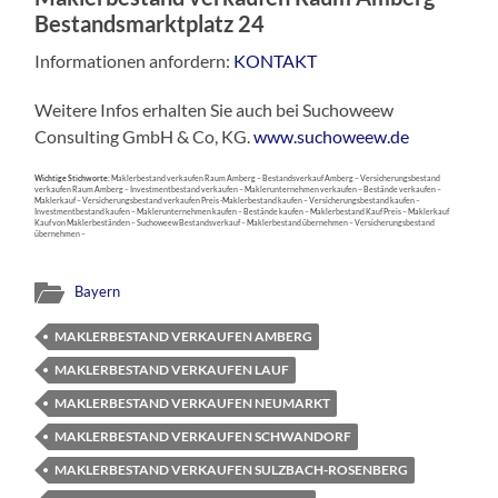
Bestandsmarktplatz 24
Informationen anfordern:
KONTAKT
Weitere Infos erhalten Sie auch bei Suchoweew
Consulting GmbH & Co, KG.
www.suchoweew.de
Wichtige Stichworte:
Maklerbestand verkaufen Raum Amberg – Bestandsverkauf Amberg – Versicherungsbestand
verkaufen Raum Amberg – Investmentbestand verkaufen – Maklerunternehmen verkaufen – Bestände verkaufen –
Maklerkauf – Versicherungsbestand verkaufen Preis -Maklerbestand kaufen – Versicherungsbestand kaufen –
Investmentbestand kaufen – Maklerunternehmen kaufen – Bestände kaufen – Maklerbestand Kauf Preis – Maklerkauf
Kauf von Maklerbeständen – Suchoweew Bestandsverkauf – Maklerbestand übernehmen – Versicherungsbestand
übernehmen –
Bayern
MAKLERBESTAND VERKAUFEN AMBERG
MAKLERBESTAND VERKAUFEN LAUF
MAKLERBESTAND VERKAUFEN NEUMARKT
MAKLERBESTAND VERKAUFEN SCHWANDORF
MAKLERBESTAND VERKAUFEN SULZBACH-ROSENBERG