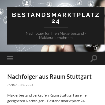
BESTANDSMARKTPLATZ
24
Nachfolger für Ihren Maklerbestand -
Maklerunternehmen
Suchfe
Mobile-
ein-/a
Menü
ein-/ausblenden
Nachfolger aus Raum Stuttgart
JANUAR 21, 2025
Maklerbestand verkaufen Raum Stuttgart an einen
geeigneten Nachfolger – Bestandsmarktplatz 24: