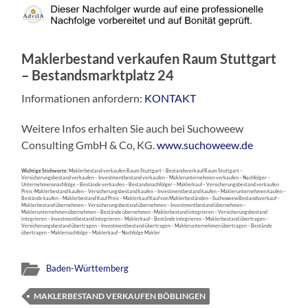
Maklerbestand verkaufen Raum Stuttgart
– Bestandsmarktplatz 24
Informationen anfordern:
KONTAKT
Weitere Infos erhalten Sie auch bei Suchoweew
Consulting GmbH & Co, KG.
www.suchoweew.de
Wichtige Stichworte:
Maklerbestand verkaufen Raum Stuttgart – Bestandsverkauf Raum Stuttgart –
Versicherungsbestand verkaufen – Investmentbestand verkaufen – Maklerunternehmen verkaufen – Nachfolger –
Unternehmensnachfolge – Bestände verkaufen – Bestandsnachfolger – Maklerkauf – Versicherungsbestand verkaufen
Preis -Maklerbestand kaufen – Versicherungsbestand kaufen – Investmentbestand kaufen – Maklerunternehmen kaufen –
Bestände kaufen – Maklerbestand Kauf Preis – Maklerkauf Kauf von Maklerbeständen – Suchoweew Bestandsverkauf –
Maklerbestand übernehmen – Versicherungsbestand übernehmen – Investmentbestand übernehmen –
Maklerunternehmen übernehmen – Bestände übernehmen –Maklerbestand integrieren – Versicherungsbestand
integrieren – Investmentbestand integrieren – Maklerkauf – Bestände integrieren – Maklerbestand übertragen –
Versicherungsbestand übertragen – Investmentbestand übertragen – Maklerunternehmen übertragen – Bestände
übertragen – Maklernachfolge – Maklerkauf – Nachfolge Makler
Baden-Württemberg
MAKLERBESTAND VERKAUFEN BÖBLINGEN