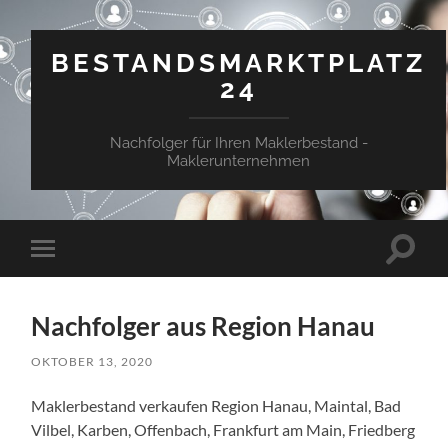
BESTANDSMARKTPLATZ
24
Nachfolger für Ihren Maklerbestand -
Maklerunternehmen
Suchfe
Mobile-
ein-/a
Menü
ein-/ausblenden
Nachfolger aus Region Hanau
OKTOBER 13, 2020
Maklerbestand verkaufen Region Hanau, Maintal, Bad
Vilbel, Karben, Offenbach, Frankfurt am Main, Friedberg