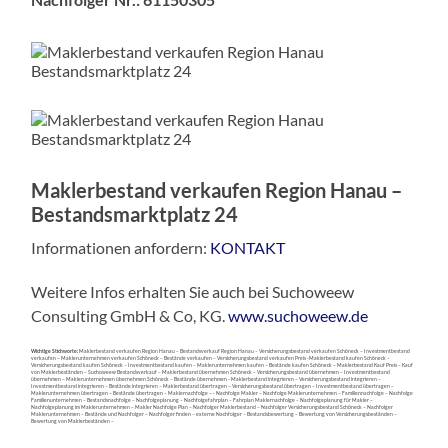
Maklerbestand verkaufen Region Hanau –
Bestandsmarktplatz 24
Informationen anfordern:
KONTAKT
Weitere Infos erhalten Sie auch bei Suchoweew
Consulting GmbH & Co, KG.
www.suchoweew.de
Wichtige Stichworte:
Maklerbestand verkaufen Region Hanau – Bestandsverkauf Region Hanau – Versicherungsbestand verkaufen Schöneck – Investmentbestand
verkaufen – Maklerunternehmen verkaufen Schöneck – Bestände verkaufen – Versicherungsbestand verkaufen Preis -Maklerbestand kaufen Schöneck –
Versicherungsbestand kaufen Schöneck – Investmentbestand kaufen – Maklerunternehmen kaufen – Bestände kaufen Schöneck – Maklerbestand Kauf Preis – Kauf
von Maklerbeständen – Suchoweew Bestandsverkauf – Maklerbestand übernehmen Schöneck – Versicherungsbestand übernehmen – Investmentbestand
übernehmen – Maklerunternehmen übernehmen Schöneck – Bestände übernehmen –Maklerbestand integrieren – Versicherungsbestand integrieren –
Investmentbestand integrieren – Bestände integrieren – Maklerbestand übertragen – Versicherungsbestand übertragen – Investmentbestand übertragen –
Maklerunternehmen übertragen – Bestände übertragen – Maklernachfolge –– Nachfolge Makler – Nachfolge Maklerunternehmen – Familiennachfolge – Nachfolge
Familienunternehmen – Bestandsnachfolge – Nachfolgeplanung – Nachfolgefahrplan – Fahrplan Maklernachfolge – Nachfolgeplanung für Makler –
Nachfolgeplanung im Maklerunternehmen – Makler Nachfolge Plan – Nachfolger Maklerbestand – Nachfolger Versicherungsbestand Schöneck – Nachfolger
Maklerunternehmen – Bestände und Nachfolger – Nachfolger finden – externe Nachfolger – Bestandsbewertung – Bewertung von Versicherungsbeständen –
Bewertung von Maklerbeständen –