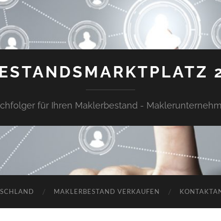
ESTANDSMARKTPLATZ 
chfolger für Ihren Maklerbestand - Maklerunterneh
TSCHLAND
MAKLERBESTAND VERKAUFEN
KONTAKTA