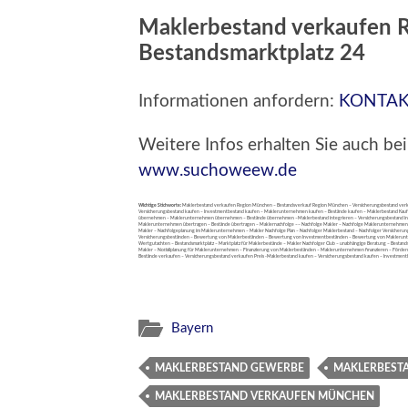
Maklerbestand verkaufen 
Bestandsmarktplatz 24
Informationen anfordern:
KONTA
Weitere Infos erhalten Sie auch 
www.suchoweew.de
Wichtige Stichworte:
Maklerbestand verkaufen Region München – Bestandsverkauf Region München – Versicherungsbestand verka
Versicherungsbestand kaufen – Investmentbestand kaufen – Maklerunternehmen kaufen – Bestände kaufen – Maklerbestand Kau
übernehmen – Maklerunternehmen übernehmen – Bestände übernehmen –Maklerbestand integrieren – Versicherungsbestand integr
Maklerunternehmen übertragen – Bestände übertragen – Maklernachfolge –– Nachfolge Makler – Nachfolge Maklerunternehmen – F
Makler – Nachfolgeplanung im Maklerunternehmen – Makler Nachfolge Plan – Nachfolger Maklerbestand – Nachfolger Versicheru
Versicherungsbeständen – Bewertung von Maklerbeständen – Bewertung von Investmentbeständen – Bewertung von Maklerun
Wertgutachten – Bestandsmarktplatz – Marktplatz für Maklerbestände – Makler Nachfolger Club – unabhängige Beratung – Bestandsum
Makler – Notfallplanung für Maklerunternehmen – Finanzierung von Maklerbeständen – Maklerunternehmen finanzieren – Förd
Bestände verkaufen – Versicherungsbestand verkaufen Preis -Maklerbestand kaufen – Versicherungsbestand kaufen – Investmen
Bayern
MAKLERBESTAND GEWERBE
MAKLERBESTA
MAKLERBESTAND VERKAUFEN MÜNCHEN